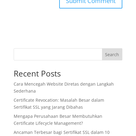
Search
Recent Posts
Cara Mencegah Website Diretas dengan Langkah
Sederhana
Certificate Revocation: Masalah Besar dalam
Sertifikat SSL yang Jarang Dibahas
Mengapa Perusahaan Besar Membutuhkan
Certificate Lifecycle Management?
Ancaman Terbesar bagi Sertifikat SSL dalam 10