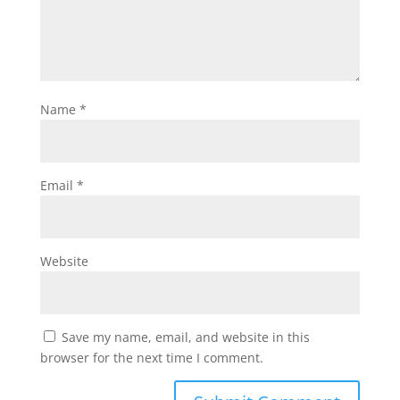
Name
*
Email
*
Website
Save my name, email, and website in this
browser for the next time I comment.