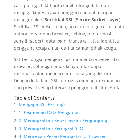
cara paling efektif untuk melindungi data dan
menjaga kepercayaan pengguna adalah dengan
menggunakan
Sertifikat SSL (Secure Socket Layer)
.
Sertifikat SSL bekerja dengan cara mengenkripsi data
antara server dan browser, sehingga informasi
sensitif seperti data login, transaksi, atau identitas
pengguna tetap aman dari ancaman pihak ketiga.
SSL berfungsi mengenkripsi data antara server dan
browser, sehingga pihak ketiga tidak dapat
membaca atau mencuri informasi yang dikirim.
Dengan kata lain, SSL bertugas menjaga keamanan
dan privasi setiap interaksi pengguna di situs Anda.
Table of Contents
Mengapa SSL Penting?
1. Keamanan Data Pengguna
2. Meningkatkan Kepercayaan Pengunjung
3. Meningkatkan Peringkat SEO
4. Mencegah Pesan Peringatan di Browser