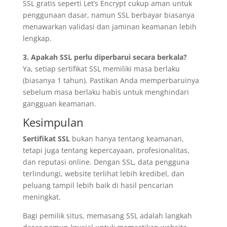
SSL gratis seperti Let’s Encrypt cukup aman untuk
penggunaan dasar, namun SSL berbayar biasanya
menawarkan validasi dan jaminan keamanan lebih
lengkap.
3. Apakah SSL perlu diperbarui secara berkala?
Ya, setiap sertifikat SSL memiliki masa berlaku
(biasanya 1 tahun). Pastikan Anda memperbaruinya
sebelum masa berlaku habis untuk menghindari
gangguan keamanan.
Kesimpulan
Sertifikat SSL
bukan hanya tentang keamanan,
tetapi juga tentang kepercayaan, profesionalitas,
dan reputasi online. Dengan SSL, data pengguna
terlindungi, website terlihat lebih kredibel, dan
peluang tampil lebih baik di hasil pencarian
meningkat.
Bagi pemilik situs, memasang SSL adalah langkah