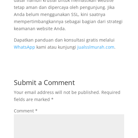
dasar namun krusial untuk memastikan website
tetap aman dan dipercaya oleh pengunjung. Jika
Anda belum menggunakan SSL, kini saatnya
mempertimbangkannya sebagai bagian dari strategi
keamanan website Anda.
Dapatkan panduan dan konsultasi gratis melalui
WhatsApp
kami atau kunjungi
jualsslmurah.com
.
Submit a Comment
Your email address will not be published.
Required
fields are marked
*
Comment
*