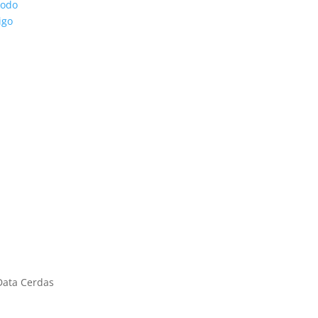
odo
igo
ebon
Yogyakarta
Jend A. Yani (By Pass)
JL. Sleman – Turi KM 4
Center Oasis Blok A VII No. 9
Kadisobo I
san Grage City 45113
Trimulyo, Sleman
Data Cerdas