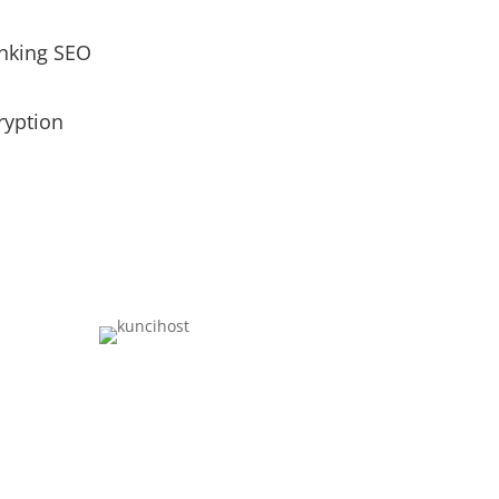
nking SEO
ryption
+62-851-8083-6558
+62-851-8083-8294