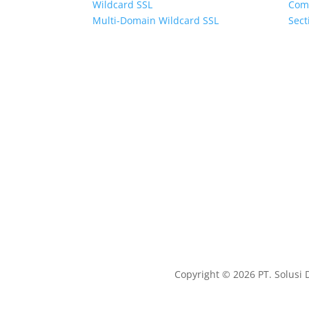
Wildcard SSL
Com
Multi-Domain Wildcard SSL
Sect
Jakarta
Cir
Jl.Alternatif Cibubur Cileungsi
Jl. 
KM 4
Biz 
Grand Cibubur C-2
Kawa
Cibubur 17435
Copyright © 2026 PT. Solusi 