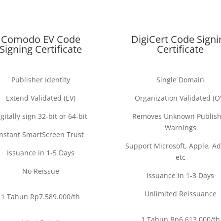
Comodo EV Code
DigiCert Code Signi
Signing Certificate
Certificate
Publisher Identity
Single Domain
Extend Validated (EV)
Organization Validated (O
gitally sign 32-bit or 64-bit
Removes Unknown Publish
Warnings
Instant SmartScreen Trust
Support Microsoft, Apple, A
Issuance in 1-5 Days
etc
No Reissue
Issuance in 1-3 Days
Unlimited Reissuance
1 Tahun Rp7.589.000/th
1 Tahun Rp6.613.000/
th