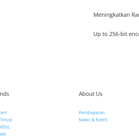
Meningkatkan Ra
Up to 256-bit enc
nds
About Us
cert
Pembayaran
Thrust
News & Event
idSSL
wte